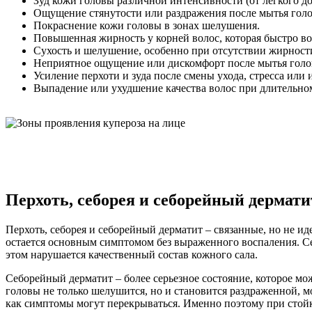
Зуд кожи головы различной интенсивности (от легкого до
Ощущение стянутости или раздражения после мытья гол
Покраснение кожи головы в зонах шелушения.
Повышенная жирность у корней волос, которая быстро во
Сухость и шелушение, особенно при отсутствии жирност
Неприятное ощущение или дискомфорт после мытья голо
Усиление перхоти и зуда после смены ухода, стресса или
Выпадение или ухудшение качества волос при длительно
Перхоть, себорея и себорейный дерматит
Перхоть, себорея и себорейный дерматит – связанные, но не 
остается основным симптомом без выраженного воспаления. Себ
этом нарушается качественный состав кожного сала.
Себорейный дерматит – более серьезное состояние, которое м
головы не только шелушится, но и становится раздраженной, м
как симптомы могут перекрываться. Именно поэтому при стойк