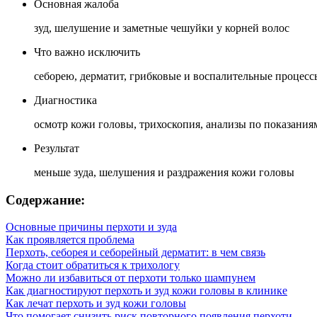
Основная жалоба
зуд, шелушение и заметные чешуйки у корней волос
Что важно исключить
себорею, дерматит, грибковые и воспалительные процесс
Диагностика
осмотр кожи головы, трихоскопия, анализы по показания
Результат
меньше зуда, шелушения и раздражения кожи головы
Содержание:
Основные причины перхоти и зуда
Как проявляется проблема
Перхоть, себорея и себорейный дерматит: в чем связь
Когда стоит обратиться к трихологу
Можно ли избавиться от перхоти только шампунем
Как диагностируют перхоть и зуд кожи головы в клинике
Как лечат перхоть и зуд кожи головы
Что помогает снизить риск повторного появления перхоти