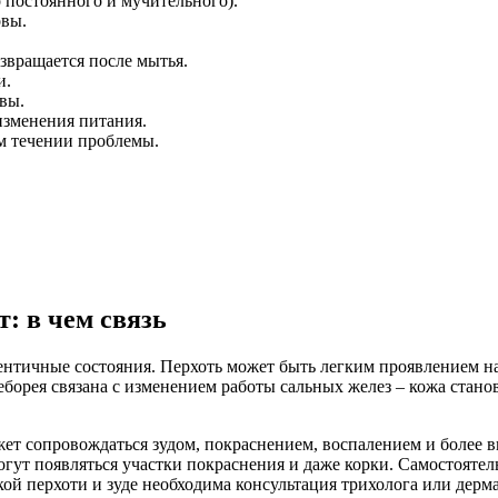
 постоянного и мучительного).
овы.
звращается после мытья.
и.
вы.
 изменения питания.
м течении проблемы.
: в чем связь
идентичные состояния. Перхоть может быть легким проявлением
орея связана с изменением работы сальных желез – кожа станов
ожет сопровождаться зудом, покраснением, воспалением и боле
огут появляться участки покраснения и даже корки. Самостояте
ой перхоти и зуде необходима консультация трихолога или дерм