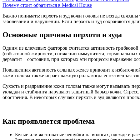
Почему стоит обратиться в Medical House
Важно понимать: перхоть и зуд кожи головы не всегда связан
заболеваний и нарушений. Если перхоть и зуд сохраняются дли
Основные причины перхоти и зуда
Одним из ключевых факторов считается активность грибковой 
(избыточной жирности, снижении иммунитета, гормональных и
дерматит – состояния, при которых эти процессы выражены осо
Повышенная активность сальных желез приводит к избыточной
кожи головы также играет важную роль: когда естественная за
Сухость и раздражение кожи головы также могут вызывать перх
укладки и стайлинга нарушают защитный барьер кожи. Стресс,
обострения. В некоторых случаях перхоть и зуд являются про
Как проявляется проблема
Белые или желтоватые чешуйки на волосах, одежде и расч