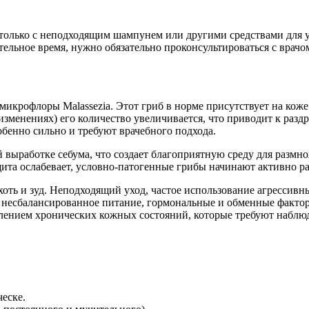
ы только с неподходящим шампунем или другими средствами для 
тельное время, нужно обязательно проконсультироваться с врачо
микрофлоры Malassezia. Этот гриб в норме присутствует на кож
зменениях) его количество увеличивается, что приводит к раз
бенно сильно и требуют врачебного подхода.
 выработке себума, что создает благоприятную среду для разм
щита ослабевает, условно-патогенные грибы начинают активно р
оть и зуд. Неподходящий уход, частое использование агрессивн
 несбалансированное питание, гормональные и обменные фактор
явлением хронических кожных состояний, которые требуют наблю
еске.