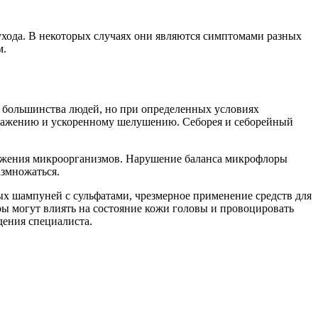
ухода. В некоторых случаях они являются симптомами разных
м.
е большинства людей, но при определенных условиях
дражению и ускоренному шелушению. Себорея и себорейный
ножения микроорганизмов. Нарушение баланса микрофлоры
азмножаться.
ых шампуней с сульфатами, чрезмерное применение средств для
ы могут влиять на состояние кожи головы и провоцировать
дения специалиста.