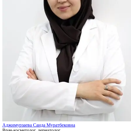
Аджимурзаева Саида Муратбековна
Врач-косметолог, дерматолог